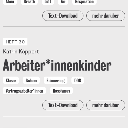
Atem
Breath
Luft
Air
Respiration
Text-Download
mehr darüber
HEFT 30
Katrin Köppert
Arbeiter*innenkinder
Klasse
Scham
Erinnerung
DDR
Vertragsarbeiter*innen
Rassismus
Text-Download
mehr darüber