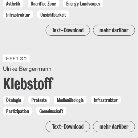
Ästhetik
Sacrifice Zone
Energy Landscapes
Infrastruktur
Unsichtbarkeit
Text-Download
mehr darüber
HEFT 30
Ulrike Bergermann
Klebstoff
Ökologie
Proteste
Medienökologie
Infrastruktur
Partizipation
Gemeinschaft
Text-Download
mehr darüber