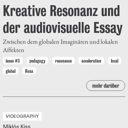
Kreative Resonanz und
der audiovisuelle Essay
Zwischen dem globalen Imaginären und lokalen
Affekten
issue #3
pedagogy
resonance
acceleration
local
global
Rosa
mehr darüber
VIDEOGRAPHY
Miklós Kiss