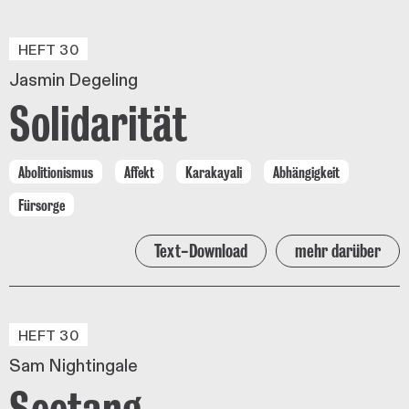
HEFT 30
Jasmin Degeling
Solidarität
Abolitionismus
Affekt
Karakayali
Abhängigkeit
Fürsorge
Text-Download
mehr darüber
HEFT 30
Sam Nightingale
Seetang