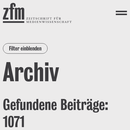
Direkt zum Inhalt
ZEITSCHRIFT FÜR
MEDIENWISSENSCHAFT
Menü
Filter einblenden
Archiv
Gefundene Beiträge:
1071