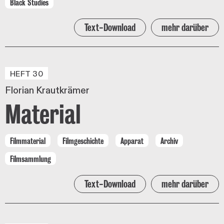
Black Studies
Text-Download
mehr darüber
HEFT 30
Florian Krautkrämer
Material
Filmmaterial
Filmgeschichte
Apparat
Archiv
Filmsammlung
Text-Download
mehr darüber