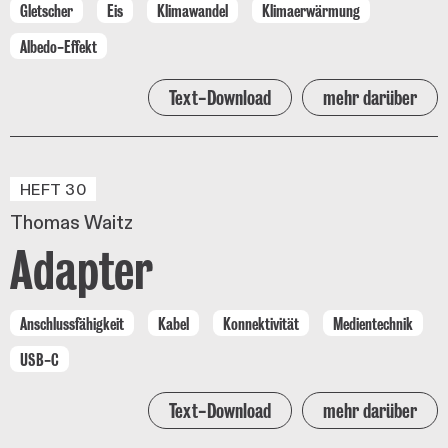
Gletscher
Eis
Klimawandel
Klimaerwärmung
Albedo-Effekt
Text-Download
mehr darüber
HEFT 30
Thomas Waitz
Adapter
Anschlussfähigkeit
Kabel
Konnektivität
Medientechnik
USB-C
Text-Download
mehr darüber