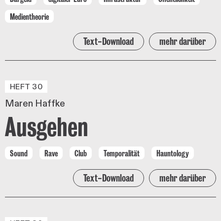
Medientheorie
Text-Download
mehr darüber
HEFT 30
Maren Haffke
Ausgehen
Sound
Rave
Club
Temporalität
Hauntology
Text-Download
mehr darüber