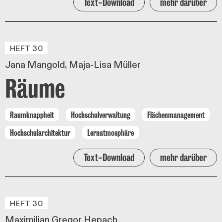
Text-Download
mehr darüber
HEFT 30
Jana Mangold
Maja-Lisa Müller
Räume
Raumknappheit
Hochschulverwaltung
Flächenmanagement
Hochschularchitektur
Lernatmosphäre
Text-Download
mehr darüber
HEFT 30
Maximilian Gregor Hepach