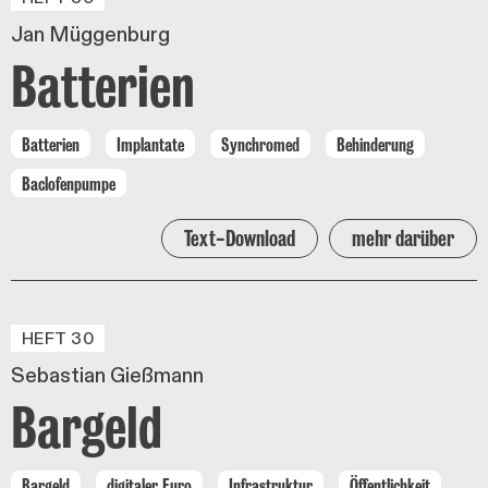
Jan Müggenburg
Batterien
Batterien
Implantate
Synchromed
Behinderung
Baclofenpumpe
Text-Download
mehr darüber
HEFT 30
Sebastian Gießmann
Bargeld
Bargeld
digitaler Euro
Infrastruktur
Öffentlichkeit