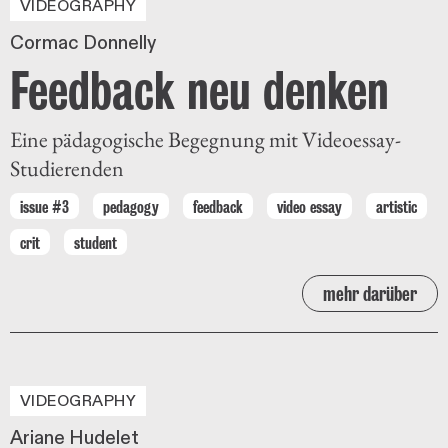
VIDEOGRAPHY
Cormac Donnelly
Feedback neu denken
Eine pädagogische Begegnung mit Videoessay-
Studierenden
issue #3
pedagogy
feedback
video essay
artistic
crit
student
mehr darüber
VIDEOGRAPHY
Ariane Hudelet