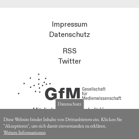
Impressum
Datenschutz
RSS
Twitter
Datenschutz
Mitglieder der Gesellschaft für
Medienwissenschaft erhalten die Zeitschrift für
Diese Website bindet Inhalte von Drittanbietern ein. Klicken Sie
Medienwissenschaft kostenlos.
"Akzeptieren", um sich damit einverstanden zu erklären.
Weitere Informationen