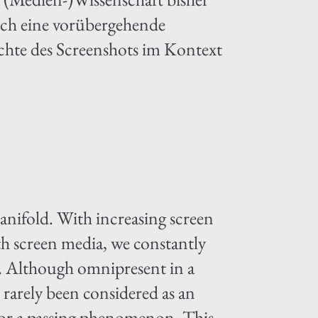
noch eine vorübergehende
chte des Screenshots im Kontext
manifold. With increasing screen
th screen media, we constantly
ns. Although omnipresent in a
 rarely been considered as an
 nor a passing phenomenon. This