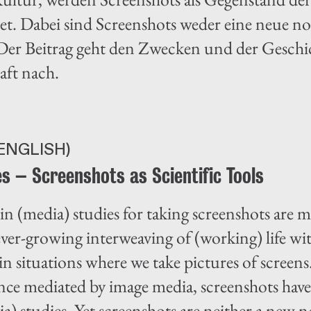
tet. Dabei sind Screenshots weder eine neue 
Der Beitrag geht den Zwecken und der Geschi
aft nach.
ENGLISH)
s – Screenshots as Scientific Tools
in (media) studies for taking screenshots are 
ver-growing interweaving of (working) life wi
 in situations where we take pictures of scree
ence mediated by image media, screenshots have
ia) studies. Yet screenshots are neither a new