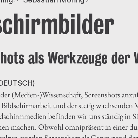
ling
Sebastian Möring
schirmbilder
hots als Werkzeuge der 
DEUTSCH)
 der (Medien-)Wissenschaft, Screenshots anzufer
ildschirmarbeit und der stetig wachsenden V
dschirmmedien befinden wir uns ständig in Si
men machen. Obwohl omnipräsent in einer dur
ultur, werden Screenshots als Gegenstand der