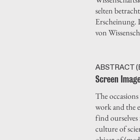
selten betrach
Erscheinung. 
von Wissensch
ABSTRACT (
Screen Image
The occasions 
work and the e
find ourselves
culture of sci
object of (med