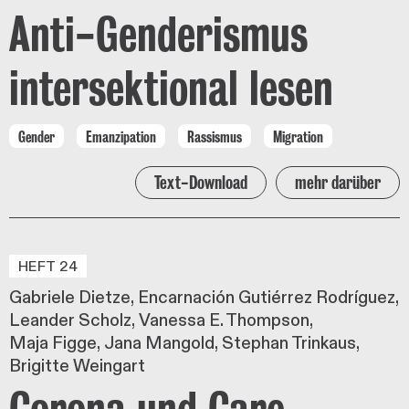
Anti-Genderismus
intersektional lesen
Gender
Emanzipation
Rassismus
Migration
Text-Download
mehr darüber
HEFT 24
Gabriele Dietze
Encarnación Gutiérrez Rodríguez
Leander Scholz
Vanessa E. Thompson
Maja Figge
Jana Mangold
Stephan Trinkaus
Brigitte Weingart
Corona und Care