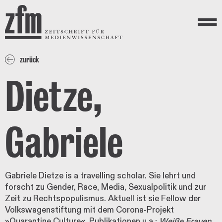
Direkt zum Inhalt
ZEITSCHRIFT FÜR
MEDIENWISSENSCHAFT
Menü
zurück
Dietze,
Gabriele
Gabriele Dietze is a travelling scholar. Sie lehrt und
forscht zu Gender, Race, Media, Sexualpolitik und zur
Zeit zu Rechtspopulismus. Aktuell ist sie Fellow der
Volkswagenstiftung mit dem Corona-Projekt
»Quarantine Culture«. Publikationen u.a.:
Weiße Frauen