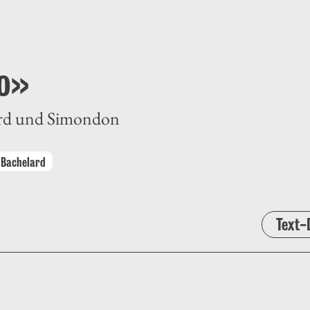
no»
lard und Simondon
 Bachelard
Text-