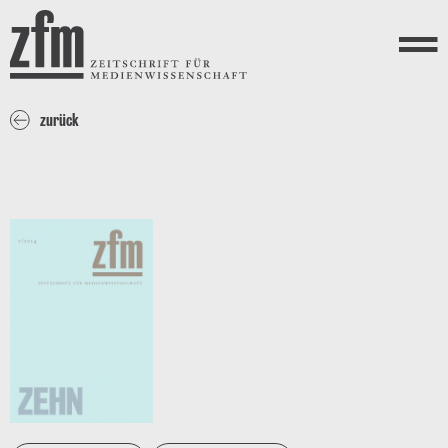
Direkt zum Inhalt
ZEITSCHRIFT FÜR
MEDIENWISSENSCHAFT
Menü
zurück