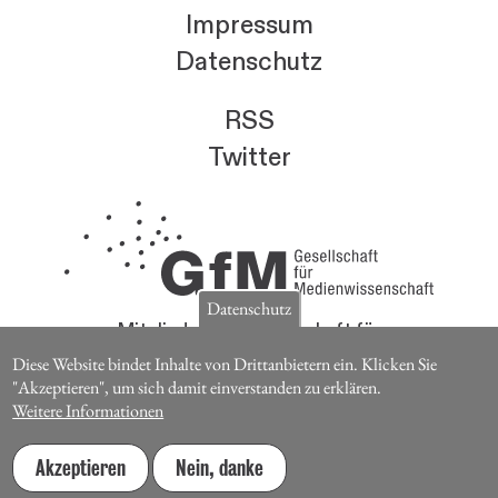
Impressum
Datenschutz
RSS
Twitter
Datenschutz
Mitglieder der Gesellschaft für
Medienwissenschaft erhalten die Zeitschrift für
Diese Website bindet Inhalte von Drittanbietern ein. Klicken Sie
Medienwissenschaft kostenlos.
"Akzeptieren", um sich damit einverstanden zu erklären.
Weitere Informationen
Jetzt Mitglied werden
Akzeptieren
Nein, danke