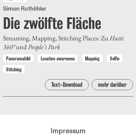
Simon Rothöhler
Die zwölfte Fläche
Streaming, Mapping, Stitching Places: Zu
Haiti
360°
und
People’s Park
Panoramabild
Location awareness
Mapping
Selfie
Stitching
Text-Download
mehr darüber
Impressum