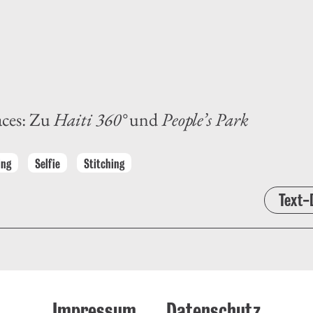
aces: Zu
Haiti 360°
und
People’s Park
ing
Selfie
Stitching
Text-
Impressum
Datenschutz