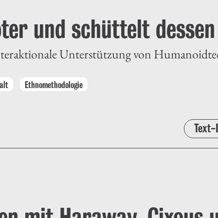
oter und schüttelt desse
 interaktionale Unterstützung von Humanoidt
alt
Ethnomethodologie
Text-
ben mit Haraway, Cixous 