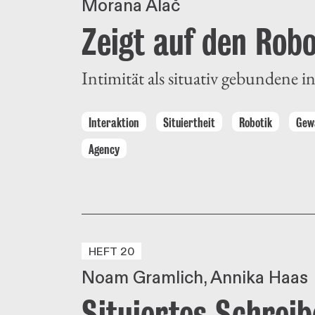
Morana Alač
Zeigt auf den Rob
Intimität als situativ gebundene
Interaktion
Situiertheit
Robotik
Gew
Agency
HEFT 20
Noam Gramlich
Annika Haas
Situiertes Schrei