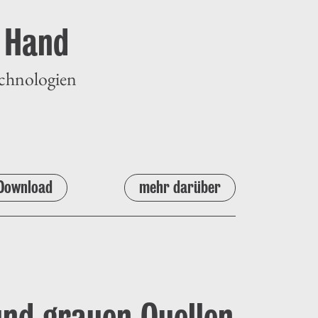
n Hand
echnologien
Download
mehr darüber
und grauen Quellen