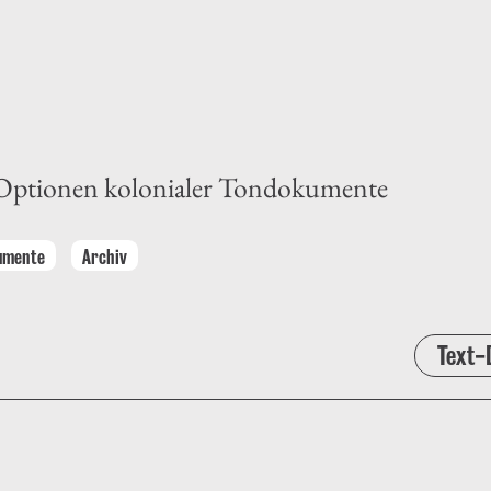
e Optionen kolonialer Tondokumente
umente
Archiv
Text-