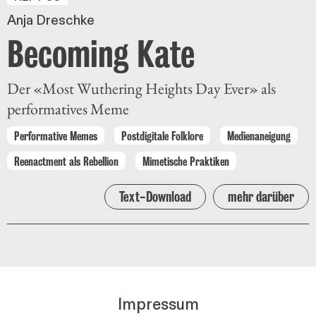
Anja Dreschke
Becoming Kate
Der «Most Wuthering Heights Day Ever» als
performatives Meme
Performative Memes
Postdigitale Folklore
Medienaneigung
Reenactment als Rebellion
Mimetische Praktiken
Text-Download
mehr darüber
Impressum