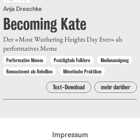
Anja Dreschke
Becoming Kate
Der «Most Wuthering Heights Day Ever» als
performatives Meme
Performative Memes
Postdigitale Folklore
Medienaneigung
Reenactment als Rebellion
Mimetische Praktiken
Text-Download
mehr darüber
Impressum