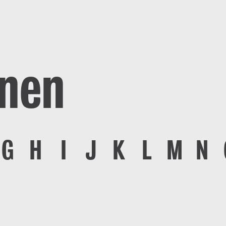
nnen
G
H
I
J
K
L
M
N