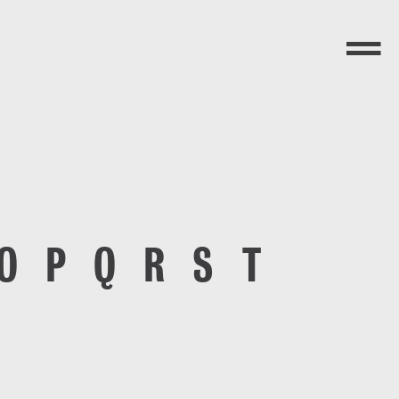
Menü
O
P
Q
R
S
T