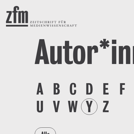
Direkt zum Inhalt
ZEITSCHRIFT FÜR
MEDIENWISSENSCHAFT
Autor*i
A
B
C
D
E
F
U
V
W
Y
Z