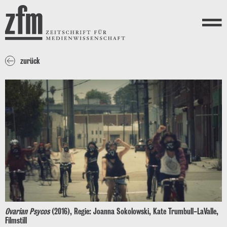
Direkt zum Inhalt
ZEITSCHRIFT FÜR
MEDIENWISSENSCHAFT
Menü
zurück
Ovarian Psycos
(2016), Regie: Joanna Sokolowski, Kate Trumbull-LaValle,
Filmstill