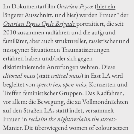
Im Dokumentarfilm
Ovarian Psycos
(
hier ein
längerer Ausschnitt
, und
hier
) werden Frauen* der
Ovarian Psycos Cycle Brigade
portraitiert, die seit
2010 zusammen radfahren und die aufgrund
familiärer, aber auch struktureller, rassistischer und
misogyner Situationen Traumatisierungen
erfahren haben und/oder sich gegen
diskriminierende Anrufungen wehren. Diese
clitorial mass
(statt
critical mass
) in East LA wird
begleitet von s
peech ins, open mics
, Konzerten und
Treffen feministischer Gruppen. Das Radfahren,
vor allem: die Bewegung, die zu Vollmondnächten
auf den Straßen LAs stattfindet, versammelt
Frauen in
reclaim the night/reclaim the streets
-
Manier. Die überwiegend women of colour setzen