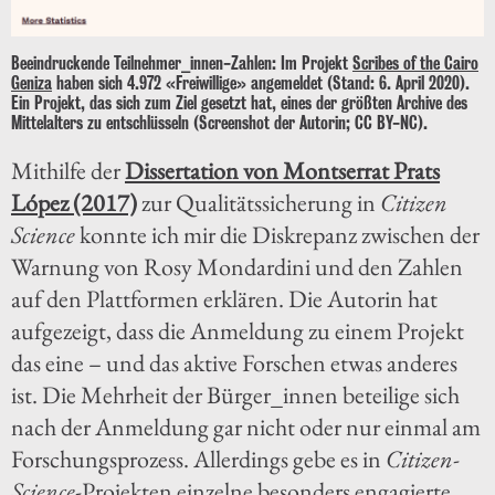
Beeindruckende Teilnehmer_innen-Zahlen: Im Projekt
Scribes of the Cairo
Geniza
haben sich 4.972 «Freiwillige» angemeldet (Stand: 6. April 2020).
Ein Projekt, das sich zum Ziel gesetzt hat, eines der größten Archive des
Mittelalters zu entschlüsseln (Screenshot der Autorin; CC BY-NC).
Mithilfe der
Dissertation von Montserrat Prats
López (2017)
zur Qualitätssicherung in
Citizen
Science
konnte ich mir die Diskrepanz zwischen der
Warnung von Rosy Mondardini und den Zahlen
auf den Plattformen erklären. Die Autorin hat
aufgezeigt, dass die Anmeldung zu einem Projekt
das eine – und das aktive Forschen etwas anderes
ist. Die Mehrheit der Bürger_innen beteilige sich
nach der Anmeldung gar nicht oder nur einmal am
Forschungsprozess. Allerdings gebe es in
Citizen-
Science-
Projekten einzelne besonders engagierte