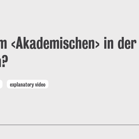
m ‹Akademischen› in der
h?
explanatory video