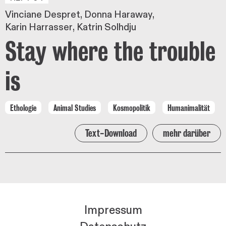
Vinciane Despret
Donna Haraway
Karin Harrasser
Katrin Solhdju
Stay where the trouble
is
Ethologie
Animal Studies
Kosmopolitik
Humanimalität
Text-Download
mehr darüber
Impressum