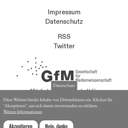
Impressum
Datenschutz
RSS
Twitter
Datenschutz
Mitglieder der Gesellschaft für
Medienwissenschaft erhalten die Zeitschrift für
Diese Website bindet Inhalte von Drittanbietern ein. Klicken Sie
Medienwissenschaft kostenlos.
"Akzeptieren", um sich damit einverstanden zu erklären.
Weitere Informationen
Jetzt Mitglied werden
Akzeptieren
Nein, danke