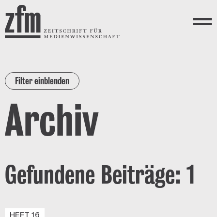
Direkt zum Inhalt
ZEITSCHRIFT FÜR
MEDIENWISSENSCHAFT
Menü
Filter einblenden
Archiv
Gefundene Beiträge: 1
HEFT 16