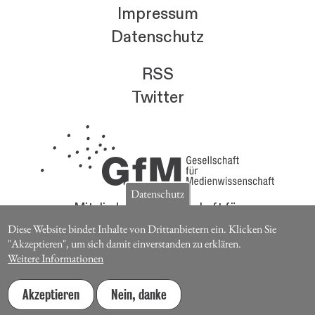
Impressum
Datenschutz
RSS
Twitter
Datenschutz
Mitglieder der Gesellschaft für
Medienwissenschaft erhalten die Zeitschrift für
Diese Website bindet Inhalte von Drittanbietern ein. Klicken Sie
Medienwissenschaft kostenlos.
"Akzeptieren", um sich damit einverstanden zu erklären.
Weitere Informationen
Jetzt Mitglied werden
Akzeptieren
Nein, danke