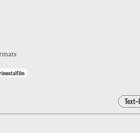
ormats
rimentalfilm
Text-