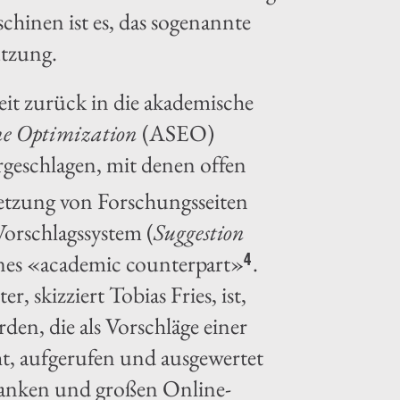
chinen ist es, das sogenannte
ützung.
it zurück in die akademische
ne Optimization
(ASEO)
rgeschlagen, mit denen offen
etzung von Forschungsseiten
 Vorschlagssystem (
Suggestion
 eines «academic counterpart»
.
4
 skizziert Tobias Fries, ist,
den, die als Vorschläge einer
t, aufgerufen und ausgewertet
banken und großen Online-