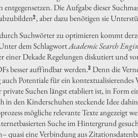
en entgegensetzen. Die Aufgabe dieser Suchmas
abzubilden
, aber dazu benötigen sie Unterst
2
 durch Suchwörter zu optimieren kommt derze
. Unter dem Schlagwort
Academic Search Engi
er einer Dekade Regelungen diskutiert und vo
Fs besser auffindbar werden.
Denn die Vern
3
ig auch Potentiale für ein kontextualisierendes
ür private Suchen längst etabliert ist, in Form
 in den Kinderschuhen steckende Idee dahinter,
prozess mögliche relevante Texte angezeigt wer
nternetbasierten Suche im Hintergrund gesuch
– quasi eine Verbindung aus Zitationsdaten