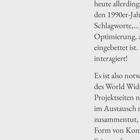
heute allerding
den 1990er-Jah
Schlagworte,...
Optimierung, a
eingebettet is
interagiert!
Es ist also no
des World Wide
Projektseiten n
im Austausch m
zusammentut, d
Form von Komm