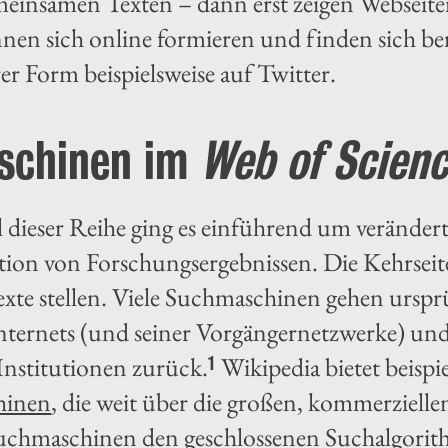
meinsamen Texten – dann erst zeigen Webseite
en sich online formieren und finden sich ber
rer Form beispielsweise auf Twitter.
chinen im
Web of Scien
l dieser Reihe ging es einführend um verändert
ation von Forschungsergebnissen. Die Kehrseit
exte stellen. Viele Suchmaschinen gehen urspr
ternets (und seiner Vorgängernetzwerke) und 
nstitutionen zurück.
Wikipedia bietet beispi
1
hinen
, die weit über die großen, kommerziel
uchmaschinen den geschlossenen Suchalgorit