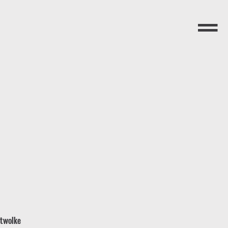
Menü
twolke