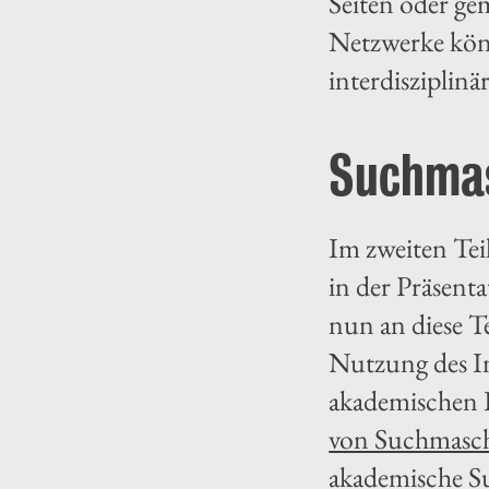
Seiten oder ge
Netzwerke könn
interdisziplinä
Suchmas
Im zweiten Tei
in der Präsent
nun an diese T
Nutzung des In
akademischen I
von Suchmasc
akademische S