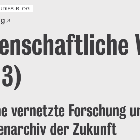
UDIES-BLOG
ng
enschaftliche
 3)
ne vernetzte Forschung u
enarchiv der Zukunft