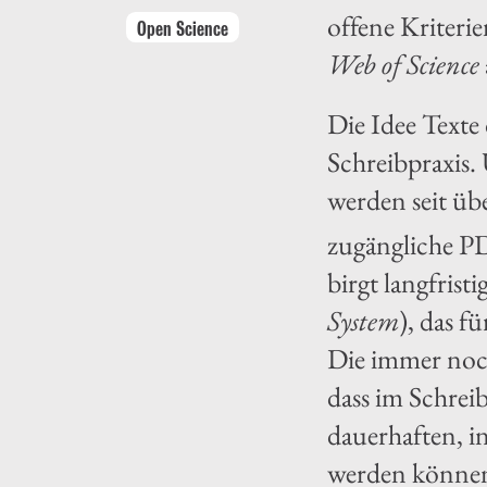
offene Kriteri
Open Science
Web of Science
Die Idee Texte
Schreibpraxis
werden seit üb
zugängliche PD
birgt langfrist
System
), das f
Die immer noch
dass im Schreib
dauerhaften, i
werden können