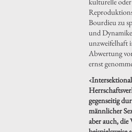
kulturelle ode
Reproduktions
Bourdieu zu spr
und Dynamiken 
unzweifelhaft 
Abwertung von 
ernst genomme
‹Intersektional
Herrschaftsverh
gegenseitig du
männlicher Sex
aber auch, die
beispielsweise 