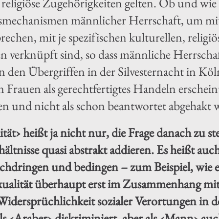
r religiöse Zugehörigkeiten gelten. Ob und wi
mechanismen männlicher Herrschaft, um mit
echen, mit je spezifischen kulturellen, religi
verknüpft sind, so dass männliche Herrschaft 
in den Übergriffen in der Silvesternacht in K
Frauen als gerechtfertigtes Handeln erscheint
n und nicht als schon beantwortet abgehakt 
ität› heißt ja nicht nur, die Frage danach zu st
ältnisse quasi abstrakt addieren. Es heißt auch
rchdringen und bedingen – zum Beispiel, wie 
ualität überhaupt erst im Zusammenhang mit ‹
 Widersprüchlichkeit sozialer Verortungen in 
als ‹Araber› diskriminiert, aber als ‹Mann› auch