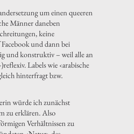
inandersetzung um einen queeren
sche Männer daneben
hreitungen, keine
f Facebook und dann bei
g und konstruktiv – weil alle an
)reflexiv. Labels wie ‹arabische
eich hinterfragt bzw.
herin würde ich zunächst
em zu erklären. Also
örmigen Verhältnissen zu
ründeten ‹Natur› des