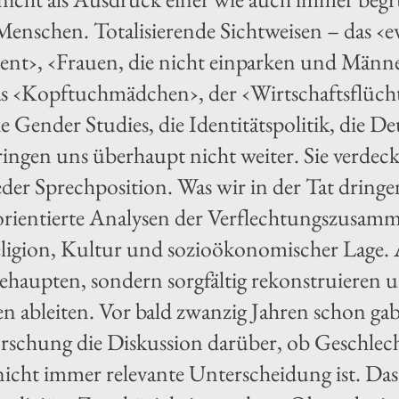
enschen. Totalisierende Sichtweisen – das ‹ew
nt›, ‹Frauen, die nicht einparken und Männe
s ‹Kopftuchmädchen›, der ‹Wirtschaftsflücht
e Gender Studies, die Identitätspolitik, die D
ringen uns überhaupt nicht weiter. Sie verde
 jeder Sprechposition. Was wir in der Tat drin
 orientierte Analysen der Verflechtungszusa
eligion, Kultur und sozioökonomischer Lage
behaupten, sondern sorgfältig rekonstruieren 
n ableiten. Vor bald zwanzig Jahren schon gab 
rschung die Diskussion darüber, ob Geschlecht
t nicht immer relevante Unterscheidung ist. D