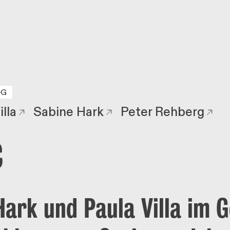
er Rehberg
OG
illa
Sabine Hark
Peter Rehberg
c
Hark und Paula Villa im 