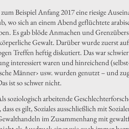
 zum Beispiel Anfang 2017 eine riesige Ause
, wo sich an einem Abend geflüchtete arabi
n. Es gab blöde Anmachen und Grenzübersc
körperliche Gewalt. Darüber wurde zuerst au
en Treffen heftig diskutiert. Das war schwieri
ng interessiert waren und hinreichend (selbst-
sche Männer› usw. wurden genutzt – und zugl
Das ist so schwer nicht.
ls soziologisch arbeitende Geschlechterforsc
dass es gilt, Soziales ausschließlich mit Sozial
e Gewalthandeln im Zusammenhang mit gewaltf
nicht als Ausdruck einer wie auch immer beg