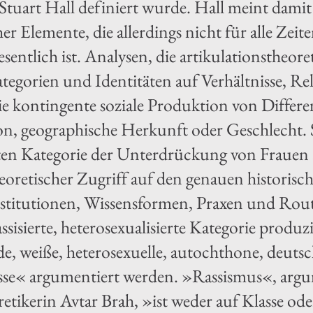
Stuart Hall definiert wurde. Hall meint dami
er Elemente, die allerdings nicht für alle Zei
sentlich ist. Analysen, die artikulationstheoret
tegorien und Identitäten auf Verhältnisse, 
die kontingente soziale Produktion von Differ
n, geographische Herkunft oder Geschlecht. St
ten Kategorie der Unterdrückung von Frauen a
heoretischer Zugriff auf den genauen historis
nstitutionen, Wissensformen, Praxen und Rout
assisierte, heterosexualisierte Kategorie produ
de, weiße, heterosexuelle, autochthone, deutsc
se« argumentiert werden. »Rassismus«, argu
etikerin Avtar Brah, »ist weder auf Klasse od