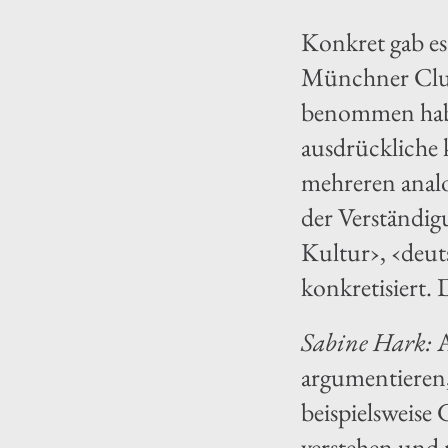
Konkret gab es
Münchner Club
benommen habe
ausdrückliche 
mehreren analog
der Verständigu
Kultur›, ‹deut
konkretisiert. 
Sabine Hark:
A
argumentieren, 
beispielsweis
verstehen und 