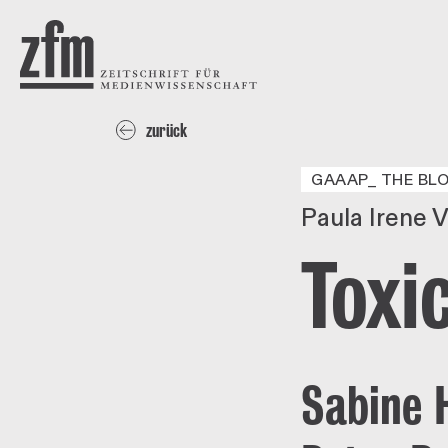
Direkt zum Inhalt
ZEITSCHRIFT FÜR
MEDIENWISSENSCHAFT
Paula Irene Villa
Sabine Hark
Pet
zurück
GAAAP_ THE BL
Paula Irene V
Toxi
Sabine 