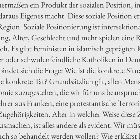
hermaßen ein Produkt der sozialen Position, in 
 daraus Eigenes macht. Diese soziale Position er
Region. Soziale Positionierung ist intersektio
ng, Alter, Geschlecht und mehr spielen eine Ro
ch. Es gibt Feministen in islamisch geprägten 
r oder schwulenfeindliche Katholiken in Deuts
bindet sich die Frage: Wie ist die konkrete Sit
die konkrete Tat? Grundsätzlich gilt, allen Me
mie zuzugestehen, die wir für uns beanspruch
ehrer aus Franken, eine protestantische Terror
 Zugehörigkeiten. Aber in welcher Weise diese 
usmachen, ist alles andere als evident. Wir m
ch so behandelt werden wollen? Wie erklärs