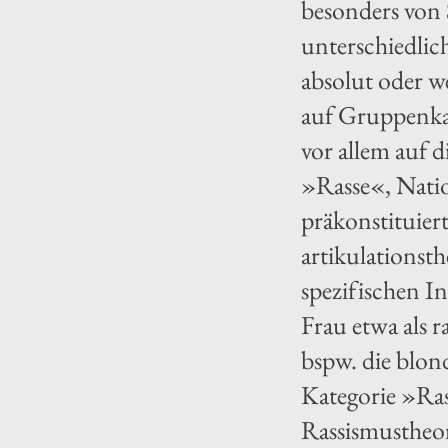
besonders von 
unterschiedlich
absolut oder we
auf Gruppenka
vor allem auf 
»Rasse«, Natio
präkonstituier
artikulationst
spezifischen I
Frau etwa als r
bspw. die blon
Kategorie »Ras
Rassismustheor