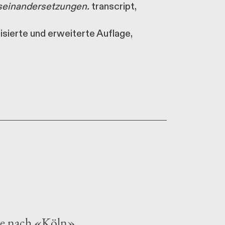
useinandersetzungen.
transcript,
alisierte und erweiterte Auflage,
tte nach «Köln»