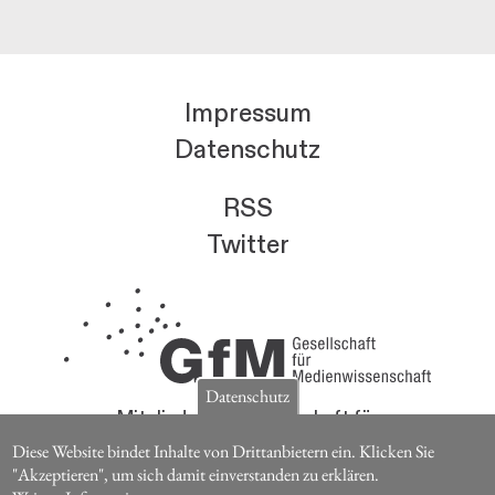
Impressum
Datenschutz
RSS
Twitter
Datenschutz
Mitglieder der Gesellschaft für
Medienwissenschaft erhalten die Zeitschrift für
Diese Website bindet Inhalte von Drittanbietern ein. Klicken Sie
Medienwissenschaft kostenlos.
"Akzeptieren", um sich damit einverstanden zu erklären.