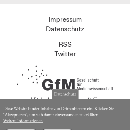
Impressum
Datenschutz
RSS
Twitter
Datenschutz
Mitglieder der Gesellschaft für
Medienwissenschaft erhalten die Zeitschrift für
Diese Website bindet Inhalte von Drittanbietern ein. Klicken Sie
Medienwissenschaft kostenlos.
"Akzeptieren", um sich damit einverstanden zu erklären.
Weitere Informationen
Jetzt Mitglied werden