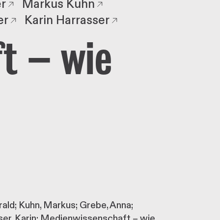
er
Markus Kuhn
er
Karin Harrasser
t – wie
arald; Kuhn, Markus; Grebe, Anna;
sser, Karin: Medienwissenschaft – wie