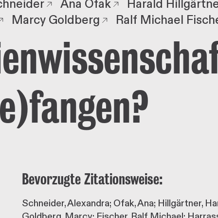
chneider
Ana Ofak
Harald Hillgärtn
Marcy Goldberg
Ralf Michael Fisch
enwissenschaf
e)fangen?
Bevorzugte Zitationsweise:
Schneider, Alexandra; Ofak, Ana; Hillgärtner, H
Goldberg, Marcy; Fischer, Ralf Michael; Harra