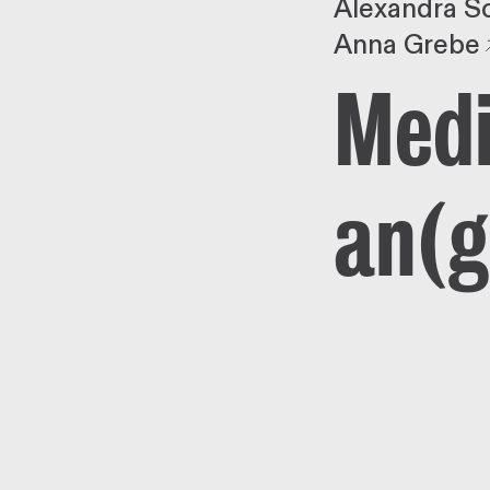
Alexandra S
Anna Grebe
Medi
an(g