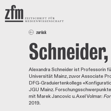
Direkt zum Inhalt
ZEITSCHRIFT FÜR
MEDIENWISSENSCHAFT
zurück
Schneider,
Alexandra Schneider ist Professorin 
Universität Mainz, zuvor Associate Pro
DFG-Graduiertenkollegs «Konfiguratio
JGU Mainz. Forschungsschwerpunkte: Me
mit Marek Jancovic u. Axel Volmar:
For
2019.