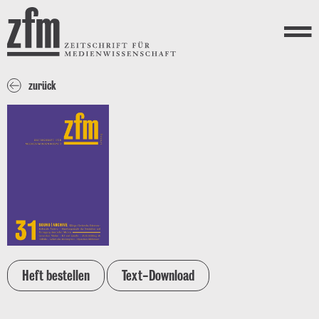
Direkt zum Inhalt
ZEITSCHRIFT FÜR
MEDIENWISSENSCHAFT
Menü
zurück
Heft bestellen
Text-Download