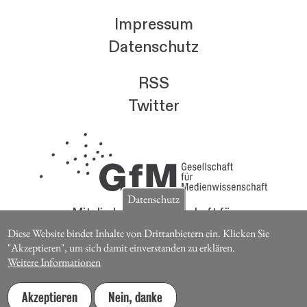
Impressum
Datenschutz
RSS
Twitter
Datenschutz
Mitglieder der Gesellschaft für
Medienwissenschaft erhalten die Zeitschrift für
Diese Website bindet Inhalte von Drittanbietern ein. Klicken Sie
Medienwissenschaft kostenlos.
"Akzeptieren", um sich damit einverstanden zu erklären.
Weitere Informationen
Jetzt Mitglied werden
Akzeptieren
Nein, danke