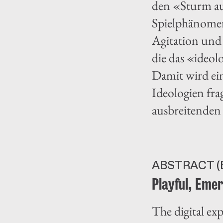
den «Sturm auf
Spielphänomen
Agitation und
die das «ideol
Damit wird ein
Ideologien frag
ausbreitenden
ABSTRACT (
Playful, Eme
The digital ex