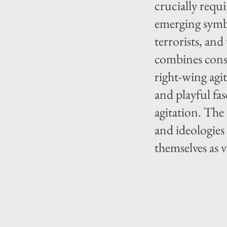
crucially requ
emerging symbol
terrorists, and
combines consi
right-wing agi
and playful fa
agitation. The 
and ideologies
themselves as v