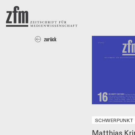
Direkt zum Inhalt
ZEITSCHRIFT FÜR
MEDIENWISSENSCHAFT
zurück
SCHWERPUNKT
Matthias Kri