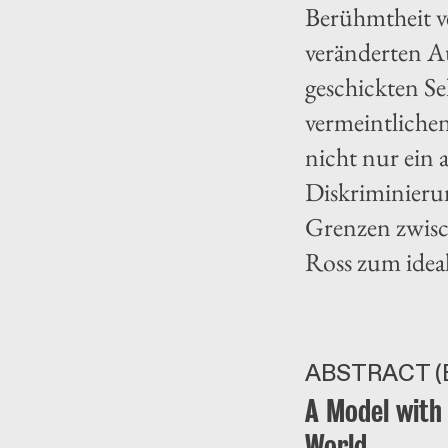
Berühmtheit ve
veränderten A
geschickten Se
vermeintliche
nicht nur ein 
Diskriminieru
Grenzen zwis
Ross zum ideal
ABSTRACT (
A Model with 
World