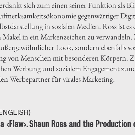
rdankt sich zum einen seiner Funktion als Bl
ufmerksamkeitsökonomie gegenwärtiger Digita
lbstdarstellung in sozialen Medien. Ross ist e
n Makel in ein Markenzeichen zu verwandeln
außergewöhnlicher Look, sondern ebenfalls soz
ng von Menschen mit besonderen Körpern. Zu
chen Werbung und sozialem Engagement zun
en Werbepartner für virales Marketing.
ENGLISH)
a ‹Flaw›. Shaun Ross and the Production o