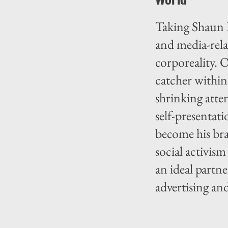
Taking Shaun Ro
and media-rela
corporeality. O
catcher within 
shrinking atten
self-presentati
become his bran
social activis
an ideal partn
advertising and