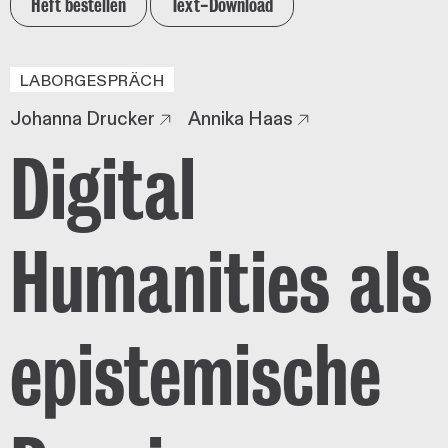
Heft bestellen
Text-Download
LABORGESPRÄCH
Johanna Drucker
Annika Haas
Digital
Humanities als
epistemische