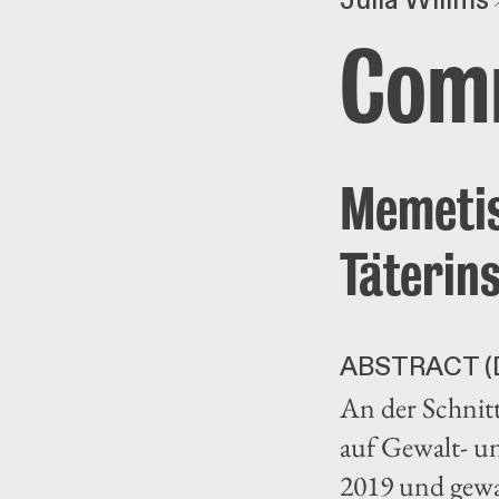
Julia Willms
Com
Memetis
Täterin
ABSTRACT (
An der Schnit
auf Gewalt- u
2019 und gewa