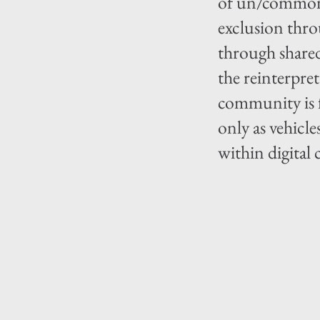
of un/commoni
exclusion thr
through shared
the reinterpret
community is 
only as vehicl
within digital 