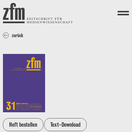
Direkt zum Inhalt
ZEITSCHRIFT FÜR
MEDIENWISSENSCHAFT
Menü
zurück
Heft bestellen
Text-Download