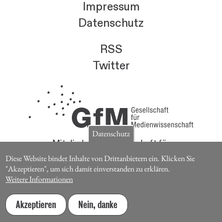
Impressum
Datenschutz
RSS
Twitter
Datenschutz
Mitglieder der Gesellschaft für
Medienwissenschaft erhalten die Zeitschrift für
Diese Website bindet Inhalte von Drittanbietern ein. Klicken Sie
Medienwissenschaft kostenlos.
"Akzeptieren", um sich damit einverstanden zu erklären.
Weitere Informationen
Jetzt Mitglied werden
Akzeptieren
Nein, danke