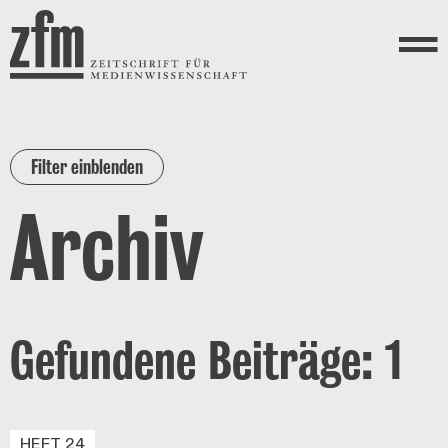
Direkt zum Inhalt
ZEITSCHRIFT FÜR
MEDIENWISSENSCHAFT
Menü
Filter einblenden
Archiv
Gefundene Beiträge: 1
HEFT 24