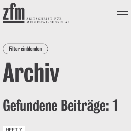
Direkt zum Inhalt
ZEITSCHRIFT FÜR
MEDIENWISSENSCHAFT
Menü
Filter einblenden
Archiv
Gefundene Beiträge: 1
HEFT 7