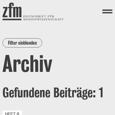
Direkt zum Inhalt
ZEITSCHRIFT FÜR
MEDIENWISSENSCHAFT
Menü
Filter einblenden
Archiv
Gefundene Beiträge: 1
HEFT 8