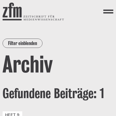
Direkt zum Inhalt
ZEITSCHRIFT FÜR
MEDIENWISSENSCHAFT
Menü
Filter einblenden
Archiv
Gefundene Beiträge: 1
HEFT 9