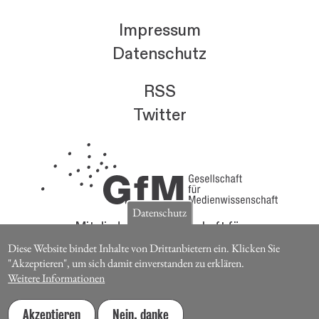
Impressum
Datenschutz
RSS
Twitter
Datenschutz
Mitglieder der Gesellschaft für
Medienwissenschaft erhalten die Zeitschrift für
Diese Website bindet Inhalte von Drittanbietern ein. Klicken Sie
Medienwissenschaft kostenlos.
"Akzeptieren", um sich damit einverstanden zu erklären.
Weitere Informationen
Jetzt Mitglied werden
Akzeptieren
Nein, danke