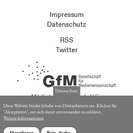
Impressum
Datenschutz
RSS
Twitter
Datenschutz
Mitglieder der Gesellschaft für
Medienwissenschaft erhalten die Zeitschrift für
Diese Website bindet Inhalte von Drittanbietern ein. Klicken Sie
Medienwissenschaft kostenlos.
"Akzeptieren", um sich damit einverstanden zu erklären.
Weitere Informationen
Jetzt Mitglied werden