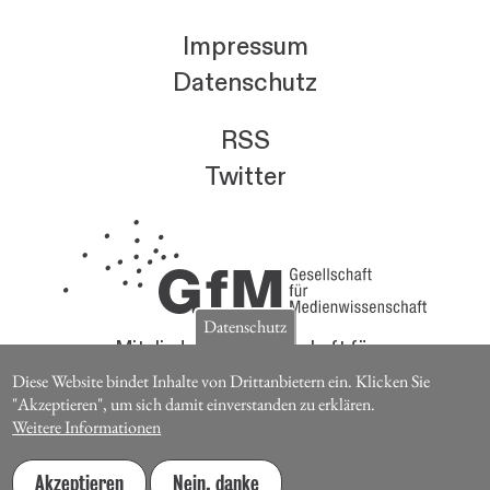
Impressum
Datenschutz
RSS
Twitter
Datenschutz
Mitglieder der Gesellschaft für
Medienwissenschaft erhalten die Zeitschrift für
Diese Website bindet Inhalte von Drittanbietern ein. Klicken Sie
Medienwissenschaft kostenlos.
"Akzeptieren", um sich damit einverstanden zu erklären.
Weitere Informationen
Jetzt Mitglied werden
Akzeptieren
Nein, danke