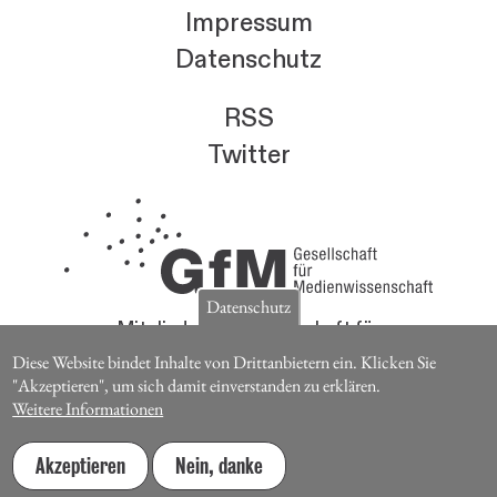
Impressum
Datenschutz
RSS
Twitter
Datenschutz
Mitglieder der Gesellschaft für
Medienwissenschaft erhalten die Zeitschrift für
Diese Website bindet Inhalte von Drittanbietern ein. Klicken Sie
Medienwissenschaft kostenlos.
"Akzeptieren", um sich damit einverstanden zu erklären.
Weitere Informationen
Jetzt Mitglied werden
Akzeptieren
Nein, danke