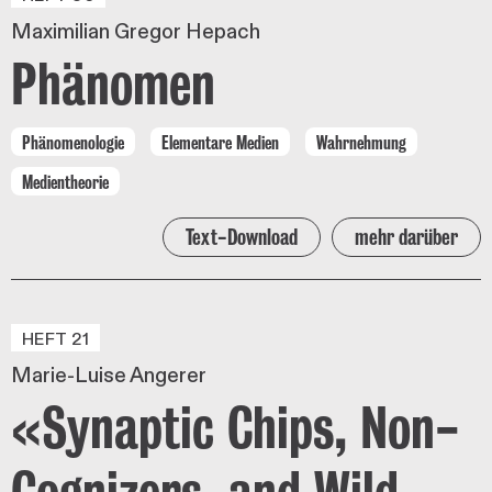
Maximilian Gregor Hepach
Phänomen
Phänomenologie
Elementare Medien
Wahrnehmung
Medientheorie
Text-Download
mehr darüber
HEFT 21
Marie-Luise Angerer
«Synaptic Chips, Non-
Cognizers, and Wild