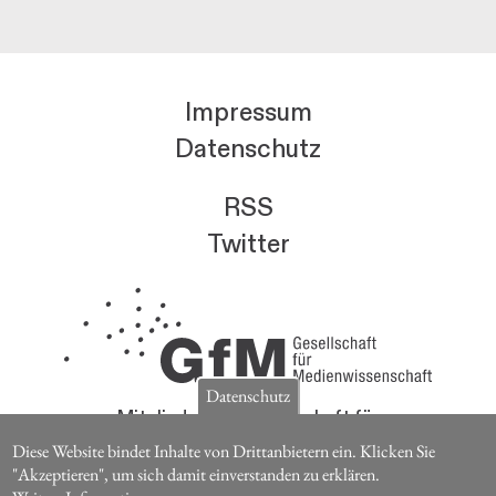
Impressum
Datenschutz
RSS
Twitter
Datenschutz
Mitglieder der Gesellschaft für
Medienwissenschaft erhalten die Zeitschrift für
Diese Website bindet Inhalte von Drittanbietern ein. Klicken Sie
Medienwissenschaft kostenlos.
"Akzeptieren", um sich damit einverstanden zu erklären.