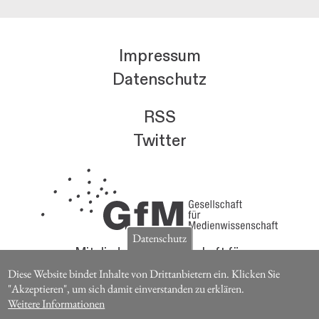
Impressum
Datenschutz
RSS
Twitter
Datenschutz
Mitglieder der Gesellschaft für
Medienwissenschaft erhalten die Zeitschrift für
Diese Website bindet Inhalte von Drittanbietern ein. Klicken Sie
Medienwissenschaft kostenlos.
"Akzeptieren", um sich damit einverstanden zu erklären.
Weitere Informationen