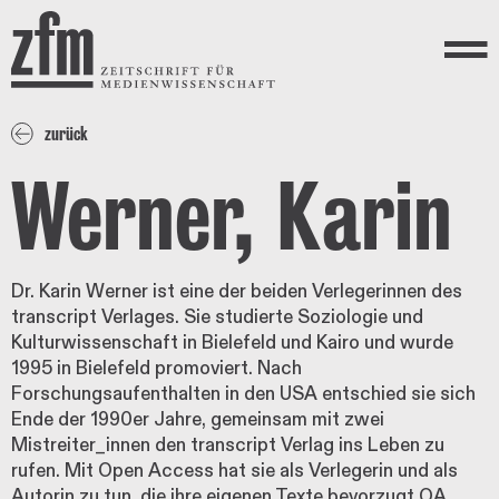
Direkt zum Inhalt
ZEITSCHRIFT FÜR
MEDIENWISSENSCHAFT
Menü
zurück
Werner, Karin
Dr. Karin Werner ist eine der beiden Verlegerinnen des
transcript Verlages. Sie studierte Soziologie und
Kulturwissenschaft in Bielefeld und Kairo und wurde
1995 in Bielefeld promoviert. Nach
Forschungsaufenthalten in den USA entschied sie sich
Ende der 1990er Jahre, gemeinsam mit zwei
Mistreiter_innen den transcript Verlag ins Leben zu
rufen. Mit Open Access hat sie als Verlegerin und als
Autorin zu tun, die ihre eigenen Texte bevorzugt OA