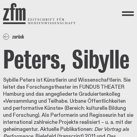
Direkt zum Inhalt
ZEITSCHRIFT FÜR
MEDIENWISSENSCHAFT
Menü
zurück
Peters, Sibylle
Sybille Peters ist Künstlerin und Wissenschaftlerin. Sie
leitet das Forschungstheater im FUNDUS THEATER
Hamburg und das angegliederte Graduiertenkolleg
«Versammlung und Teilhabe. Urbane Öffentlichkeiten
und performative Künste» (Bereich: kulturelle Bildung
und Forschung). Als Performerin und Regisseurin hat sie
international zahlreiche Projekte realisiert – u. a. mit der
geheimagentur. Aktuelle Publikationen:
Der Vortrag als
Performance
, Bielefeld (transcript) 2011 und
Das