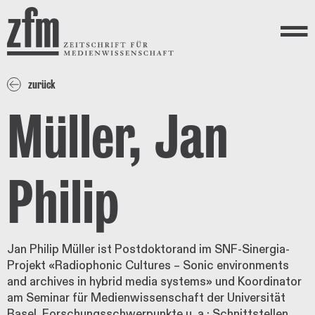
Direkt zum Inhalt
ZEITSCHRIFT FÜR
MEDIENWISSENSCHAFT
Menü
zurück
Müller, Jan
Philip
Jan Philip Müller ist Postdoktorand im SNF-Sinergia-
Projekt «Radiophonic Cultures – Sonic environments
and archives in hybrid media systems» und Koordinator
am Seminar für Medienwissenschaft der Universität
Basel. Forschungsschwerpunkte u. a.: Schnittstellen