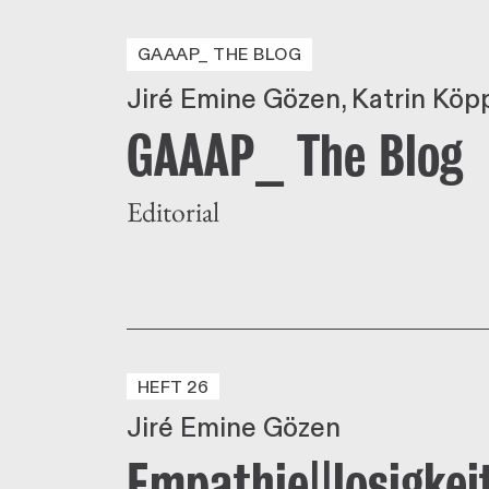
GAAAP_ THE BLOG
Jiré Emine Gözen
Katrin Köp
GAAAP_ The Blog
Editorial
HEFT 26
Jiré Emine Gözen
Empathie||losigkei