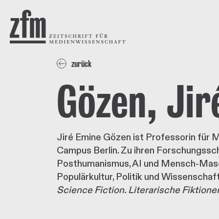
Direkt zum Inhalt
ZEITSCHRIFT FÜR
MEDIENWISSENSCHAFT
zurück
Gözen, Jir
Jiré Emine Gözen ist Professorin für M
Campus Berlin. Zu ihren Forschungssc
Posthumanismus, AI und Mensch-Maschi
Populärkultur, Politik und Wissenschaf
Science Fiction. Literarische Fiktion