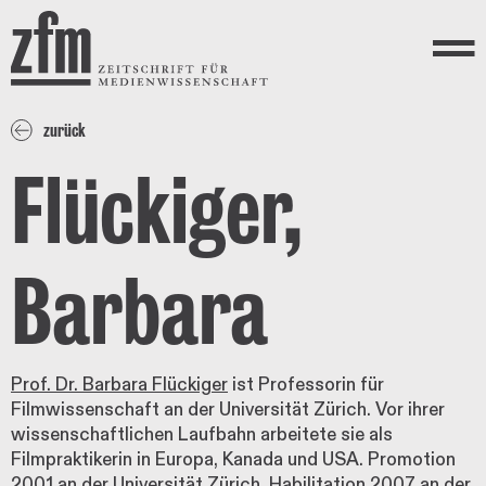
Direkt zum Inhalt
ZEITSCHRIFT FÜR
MEDIENWISSENSCHAFT
Menü
zurück
Flückiger,
Barbara
Prof. Dr. Barbara Flückiger
ist Professorin für
Filmwissenschaft an der Universität Zürich. Vor ihrer
wissenschaftlichen Laufbahn arbeitete sie als
Filmpraktikerin in Europa, Kanada und USA. Promotion
2001 an der Universität Zürich, Habilitation 2007 an der