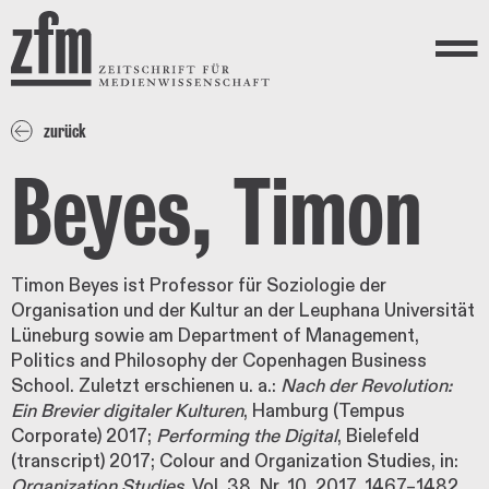
Direkt zum Inhalt
ZEITSCHRIFT FÜR
MEDIENWISSENSCHAFT
Menü
zurück
Beyes, Timon
Timon Beyes ist Professor für Soziologie der
Organisation und der Kultur an der Leuphana Universität
Lüneburg sowie am Department of Management,
Politics and Philosophy der Copenhagen Business
School. Zuletzt erschienen u. a.:
Nach der Revolution:
Ein Brevier digitaler Kulturen
, Hamburg (Tempus
Corporate) 2017;
Performing the Digital
, Bielefeld
(transcript) 2017; Colour and Organization Studies, in:
Organization Studies
, Vol. 38, Nr. 10, 2017, 1467–1482.