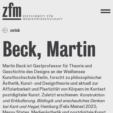
Direkt zum Inhalt
ZEITSCHRIFT FÜR
MEDIENWISSENSCHAFT
Menü
zurück
Beck, Martin
Martin Beck ist Gastprofessor für Theorie und
Geschichte des Designs an der Weißensee
Kunsthochschule Berlin, forscht zu philosophischer
Ästhetik, Kunst- und Designtheorie und aktuell zur
Affizierbarkeit und Plastizität von Körpern im Kontext
postdigitaler Kunst. Zuletzt erschienen:
Konstruktion
und Entäußerung. Bildlogik und anschauliches Denken
bei Kant und Hegel
, Hamburg (Felix Meiner) 2023;
Messy States. Medienästhetik und postdigitale Kunst,