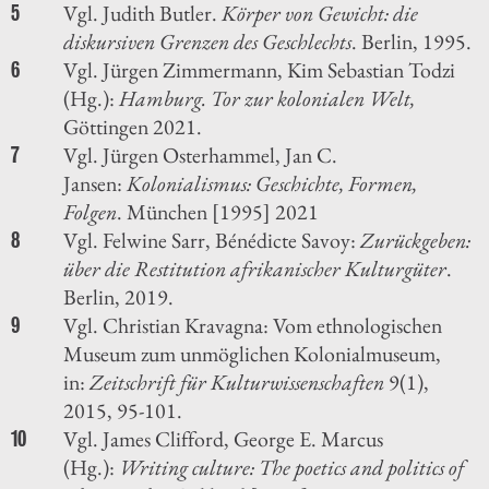
Vgl. Judith Butler.
Körper von Gewicht: die
5
diskursiven Grenzen des Geschlechts
. Berlin, 1995.
Vgl. Jürgen Zimmermann, Kim Sebastian Todzi
6
(Hg.):
Hamburg. Tor zur kolonialen Welt,
Göttingen 2021.
Vgl. Jürgen Osterhammel, Jan C.
7
Jansen:
Kolonialismus: Geschichte, Formen,
Folgen
. München [1995] 2021
Vgl. Felwine Sarr, Bénédicte Savoy:
Zurückgeben:
8
über die Restitution afrikanischer Kulturgüter
.
Berlin, 2019.
Vgl. Christian Kravagna: Vom ethnologischen
9
Museum zum unmöglichen Kolonialmuseum,
in:
Zeitschrift für Kulturwissenschaften
9(1),
2015, 95-101.
Vgl. James Clifford, George E. Marcus
10
(Hg.):
Writing culture: The poetics and politics of