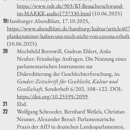
https://www.ndr.de/903/KJ-Besucherschwund-
im-MARKK,audio1737330.html
(10.06.2025)
Hamburger Abendblatt, 17.10.2025,
19
https://www.abendblatt.de/hamburg/kultur/article40
plankensteiner-haben-uns-noch-nicht-von-corona-erholt
(10.06.2025).
Mechthild Bereswill, Gudrun Ehlert, Anke
20
Neuber: Feindselige Anfragen. Die Nutzung eines
parlamentarischen Instruments zur
Diskreditierung der Geschlechterforschung, in:
Gender: Zeitschrift für Geschlecht, Kultur und
Gesellschaft,
Sonderheft 6/202, 108–122. DOI:
https://doi.org/10.25595/2099
.
Ebd.
21
Wolfgang Schroeder, Bernhard Weßels, Christian
22
Neusser, Alexander Berzel: Parlamentarische
Praxis der AfD in deutschen Landesparlamenten,