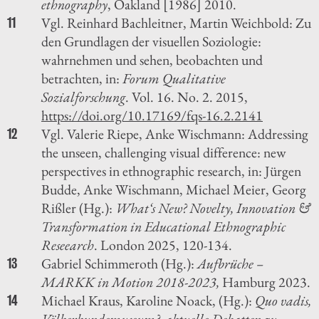
ethnography
, Oakland [1986] 2010.
Vgl. Reinhard Bachleitner, Martin Weichbold: Zu
11
den Grundlagen der visuellen Soziologie:
wahrnehmen und sehen, beobachten und
betrachten, in:
Forum Qualitative
Sozialforschung
. Vol. 16. No. 2. 2015,
https://doi.org/10.17169/fqs-16.2.2141
Vgl. Valerie Riepe, Anke Wischmann: Addressing
12
the unseen, challenging visual difference: new
perspectives in ethnographic research, in: Jürgen
Budde, Anke Wischmann, Michael Meier, Georg
Rißler (Hg.):
What‘s New? Novelty, Innovation &
Transformation in Educational Ethnographic
Reseearch
. London 2025, 120-134.
Gabriel Schimmeroth (Hg.):
Aufbrüche –
13
MARKK in Motion 2018-2023,
Hamburg 2023.
Michael Kraus, Karoline Noack, (Hg.):
Quo vadis,
14
Völkerkundemuseum?: aktuelle Debatten zu