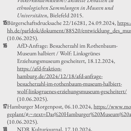
ethnologischen Sammlungen in Museen und
Universitäten
, Bielefeld 2015.
Bürgerschaftsdrucksache 22/16281, 24.09.2024,
https
15
hh.de/parldok/dokument/88520/entwicklung_des_mu
(10.06.2025).
AfD-Anfrage: Besucherzahl im Rothenbaum-
16
Museum halbiert / Wolf: Linksgrünes
Erziehungsmuseum gescheitert, 18.12.2024,
https://afd-fraktion-
hamburg.de/2024/12/18/afd-anfrage-
besucherzahl-im-rothenbaum-museum-halbiert-
wolf-linksgruenes-erziehungsmuseum-gescheitert/
(10.06.2025).
Hamburger Morgenpost, 06.10.2024,
https://www.mo
17
geplant/#:~:text=Das%20Hamburger%20Museum%2
(10.06.2025).
NDR Kulturjournal, 17.10.2024,
18