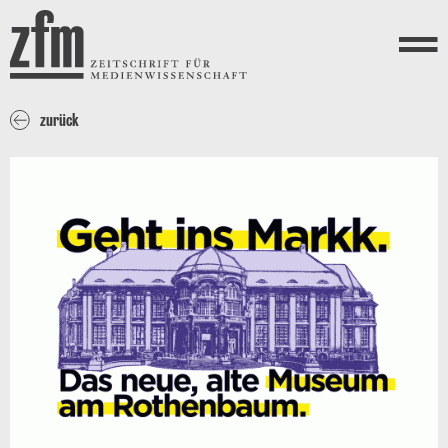
Direkt zum Inhalt
ZEITSCHRIFT FÜR
MEDIENWISSENSCHAFT
Menü
zurück